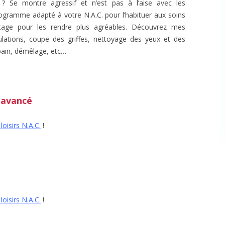
? Se montre agressif et n’est pas à l’aise avec les
ogramme adapté à votre N.A.C. pour l’habituer aux soins
ettage pour les rendre plus agréables. Découvrez mes
lations, coupe des griffes, nettoyage des yeux et des
 bain, démêlage, etc…
 avancé
loisirs N.A.C.
!
loisirs N.A.C.
!