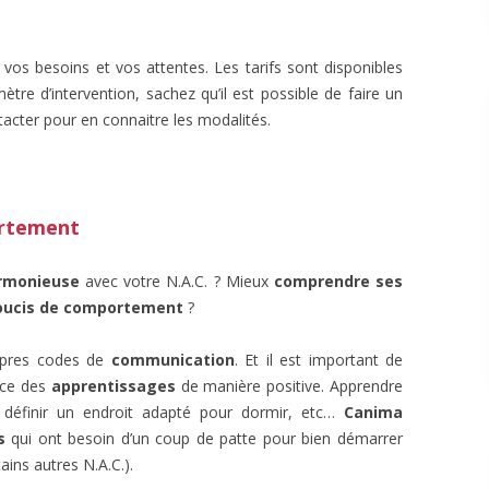
vos besoins et vos attentes. Les tarifs sont disponibles
ètre d’intervention, sachez qu’il est possible de faire un
tacter pour en connaitre les modalités.
ortement
armonieuse
avec votre N.A.C. ? Mieux
comprendre ses
oucis de comportement
?
ropres codes de
communication
. Et il est important de
ace des
apprentissages
de manière positive. Apprendre
ui définir un endroit adapté pour dormir, etc…
Canima
s
qui ont besoin d’un coup de patte pour bien démarrer
ains autres N.A.C.).