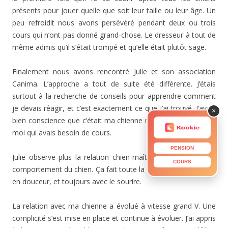
présents pour jouer quelle que soit leur taille ou leur âge. Un
peu refroidit nous avons persévéré pendant deux ou trois
cours qui n’ont pas donné grand-chose. Le dresseur à tout de
même admis qu’il s’était trompé et qu’elle était plutôt sage.
Finalement nous avons rencontré Julie et son association
Canima. L’approche a tout de suite été différente. J’étais
surtout à la recherche de conseils pour apprendre comment
je devais réagir, et c’est exactement ce que j’ai trouvé. J’avais
×
bien conscience que c’était ma chienne mais aussi et surtout
moi qui avais besoin de cours.
PENSION
Julie observe plus la relation chien-maître que seulement le
COURS
comportement du chien. Ça fait toute la différence, et ce tout
en douceur, et toujours avec le sourire.
La relation avec ma chienne a évolué à vitesse grand V. Une
complicité s’est mise en place et continue à évoluer. J’ai appris