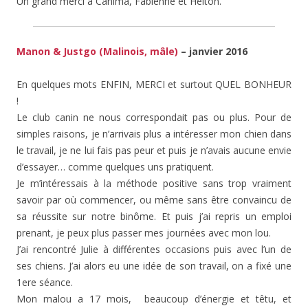
Un grand merci à Canima, Fabienne et Helton.
Manon & Justgo (Malinois, mâle)
– janvier 2016
En quelques mots ENFIN, MERCI et surtout QUEL BONHEUR
!
Le club canin ne nous correspondait pas ou plus. Pour de
simples raisons, je n’arrivais plus a intéresser mon chien dans
le travail, je ne lui fais pas peur et puis je n’avais aucune envie
d’essayer… comme quelques uns pratiquent.
Je m’intéressais à la méthode positive sans trop vraiment
savoir par où commencer, ou même sans être convaincu de
sa réussite sur notre binôme. Et puis j’ai repris un emploi
prenant, je peux plus passer mes journées avec mon lou.
J’ai rencontré Julie à différentes occasions puis avec l’un de
ses chiens. J’ai alors eu une idée de son travail, on a fixé une
1ere séance.
Mon malou a 17 mois, beaucoup d’énergie et têtu, et