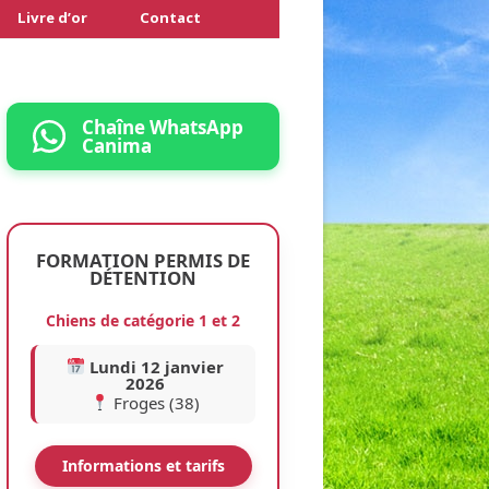
Livre d’or
Contact
Espace Presse
Témoignages
Chaîne WhatsApp
Canima
Photos et vidéos
Blog Stealthily
Conditions générales
Conditions générales
FORMATION PERMIS DE
DÉTENTION
Conditions générales
Pension canine
Pension féline
Chiens de catégorie 1 et 2
Pension N.A.C.
Lundi 12 janvier
2026
Froges (38)
Informations et tarifs