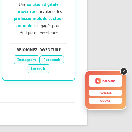
Une
solution digitale
innovante
qui valorise les
professionnels du secteur
animalier
engagés pour
l’éthique et l’excellence.
REJOIGNEZ L'AVENTURE
Instagram
Facebook
LinkedIn
×
PENSION
COURS